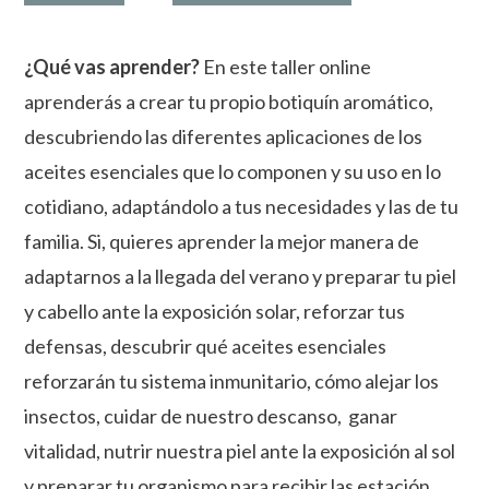
de
viaje
(online
¿Qué vas aprender?
En este taller online
en
aprenderás a crear tu propio botiquín aromático,
directo
y
descubriendo las diferentes aplicaciones de los
presencial)
aceites esenciales que lo componen y su uso en lo
cantidad
cotidiano, adaptándolo a tus necesidades y las de tu
familia. Si, quieres aprender la mejor manera de
adaptarnos a la llegada del verano y preparar tu piel
y cabello ante la exposición solar, reforzar tus
defensas, descubrir qué aceites esenciales
reforzarán tu sistema inmunitario, cómo alejar los
insectos, cuidar de nuestro descanso, ganar
vitalidad, nutrir nuestra piel ante la exposición al sol
y preparar tu organismo para recibir las estación