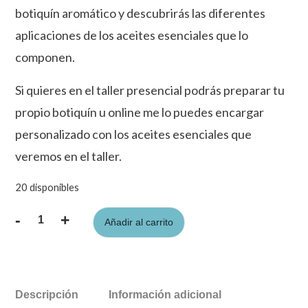
botiquín aromático y descubrirás las diferentes
aplicaciones de los aceites esenciales que lo
componen.
Si quieres en el taller presencial podrás preparar tu
propio botiquín u online me lo puedes encargar
personalizado con los aceites esenciales que
veremos en el taller.
20 disponibles
-
+
Añadir al carrito
Taller
de
Botiquín
Aromático
y
Descripción
Información adicional