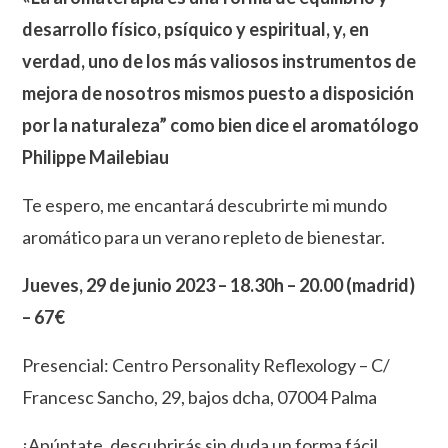
desarrollo físico, psíquico y espiritual, y, en
verdad, uno de los más valiosos instrumentos de
mejora de nosotros mismos puesto a disposición
por la naturaleza” como bien dice el aromatólogo
Philippe Mailebiau
Te espero, me encantará descubrirte mi mundo
aromático para un verano repleto de bienestar.
Jueves, 29
de junio
202
3 – 18
.3
0h – 20
.00
(madrid
)
– 67€
Presencial: Centro Personality Reflexology – C/
Francesc Sancho, 29, bajos dcha, 07004 Palma
¡Apúntate, descubrirás sin duda un forma fácil,