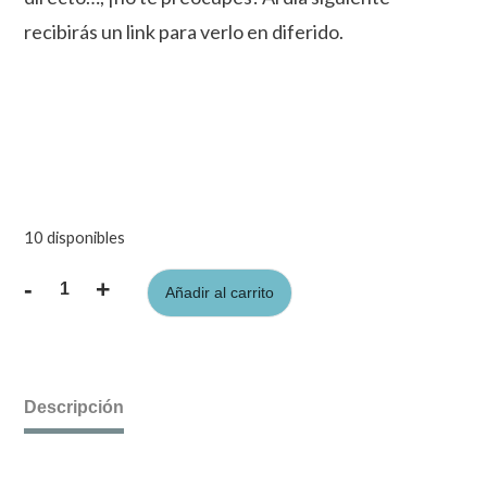
recibirás un link para verlo en diferido.
10 disponibles
-
+
Añadir al carrito
Taller
de
Botiquín
Aromático
y
Descripción
de
viaje
(presencial