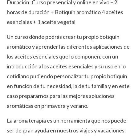
Duración: Curso presencial y online en vivo – 2
-
horas de duración + Botiquín aromático 4 aceites
online
en
esenciales + 1 aceite vegetal
directo)
+
Un curso dónde podrás crear tu propio botiquín
Botiquín
aromático y aprender las diferentes aplicaciones de
aromático
los aceites esenciales que lo componen, con un
cantidad
introducción a los aceites esenciales y su uso en lo
cotidiano pudiendo personalizar tu propio botiquín
en función de tu necesidad, la de tu familia y en este
caso prepararnos para las mejores soluciones
aromáticas en primavera y verano.
La aromaterapia es un herramienta que nos puede
ser de gran ayuda en nuestros viajes y vacaciones,