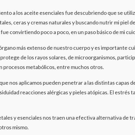
ento a los aceite esenciales fue descubriendo que se utili
tales, ceras y cremas naturales y buscando nutrir mi piel de
 fue convirtiendo poco a poco, en un paso básico de mi cuid
s el órgano más extenso de nuestro cuerpo y es importante cu
protege de los rayos solares, de microorganismos, partici
en procesos metabólicos, entre muchos otros.
ue nos aplicamos pueden penetrar a las distintas capas de
duidad reacciones alérgicas y pieles atópicas. El estrés t
etales y esenciales nos traen una efectiva alternativa de 
otros mismo.