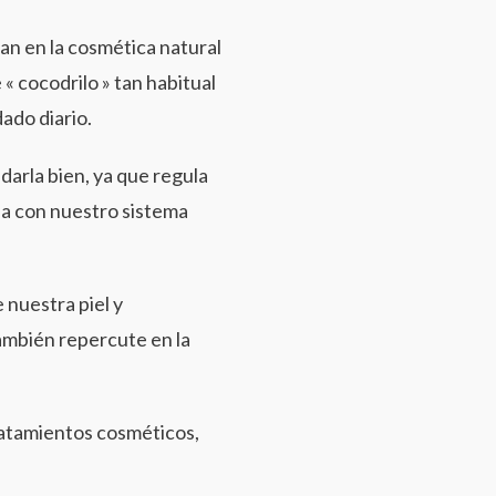
zan en la cosmética natural
 « cocodrilo » tan habitual
ado diario.
idarla bien, ya que regula
pa con nuestro sistema
 nuestra piel y
ambién repercute en la
tratamientos cosméticos,