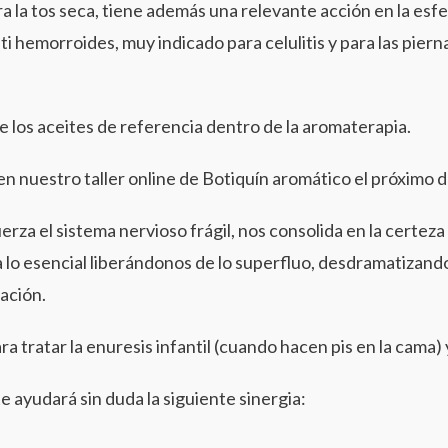
ra la tos seca, tiene además una relevante acción en la esfe
nti hemorroides, muy indicado para celulitis y para las pier
de los aceites de referencia dentro de la aromaterapia.
n nuestro taller online de Botiquín aromático el próximo dí
erza el sistema nervioso frágil, nos consolida en la certez
 a lo esencial liberándonos de lo superfluo, desdramatizando
ación.
a tratar la enuresis infantil (cuando hacen pis en la cama) 
te ayudará sin duda la siguiente sinergia: