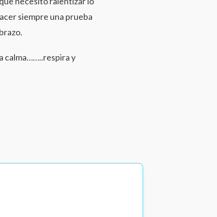
que necesito ralentizar lo
 hacer siempre una prueba
ebrazo.
a calma……..respira y