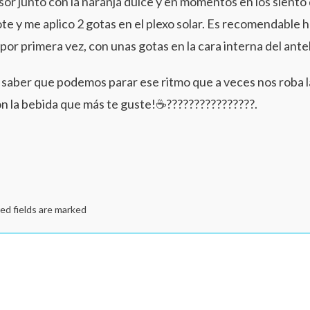
sor junto con la naranja dulce y en momentos en los siento 
te y me aplico 2 gotas en el plexo solar. Es recomendable
a por primera vez, con unas gotas en la cara interna del ant
a saber que podemos parar ese ritmo que a veces nos roba l
on la bebida que más te guste!☕️????????????????.
ed fields are marked